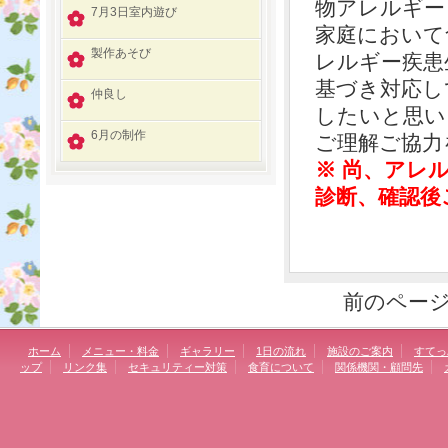
物アレルギー
7月3日室内遊び
家庭において
製作あそび
レルギー疾患
基づき対応し
仲良し
したいと思い
6月の制作
ご理解ご協力
※ 尚、アレ
診断、確認後
前のペー
ホーム
メニュー・料金
ギャラリー
1日の流れ
施設のご案内
すてっ
ップ
リンク集
セキュリティー対策
食育について
関係機関・顧問先