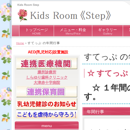
Kids Room Step
トップページ
メニュー・料金
ギャラリー
HOME
Menu/Price
Gallery
すてっぷ の年間行事
Home
»
AED(乳児対応)設置施設
すてっぷ の
☆ すてっぷ
膳所診療所
しらゆり歯科クリニック
大津赤十字病院
☆ １年間
す。
年間行事
menu