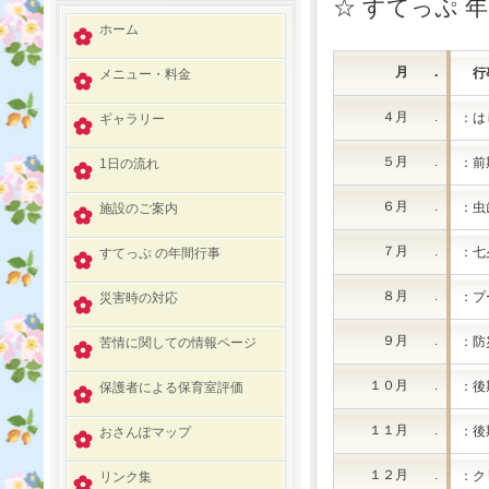
☆ すてっぷ 
ホーム
月 .
行
メニュー・料金
４月 .
：は
ギャラリー
５月 .
：前
1日の流れ
６月 .
：虫
施設のご案内
７月 .
：七
すてっぷ の年間行事
８月 .
：プ
災害時の対応
９月 .
：防
苦情に関しての情報ページ
１０月 .
：後
保護者による保育室評価
１１月 .
：後
おさんぽマップ
１２月 .
：ク
リンク集