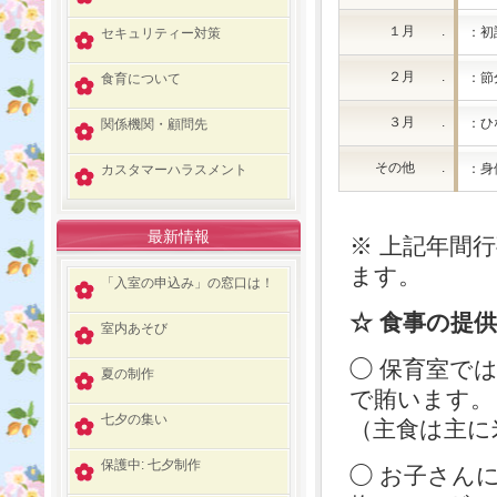
１月 .
：初
セキュリティー対策
２月 .
：節
食育について
３月 .
：ひ
関係機関・顧問先
その他 .
：身
カスタマーハラスメント
最新情報
※ 上記年間
ます。
「入室の申込み」の窓口は！
☆ 食事の提
室内あそび
◯ 保育室で
夏の制作
で賄います。
七夕の集い
（主食は主に
保護中: 七夕制作
◯ お子さん