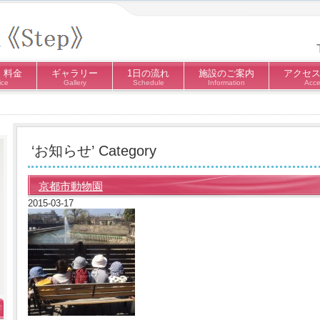
・料金
ギャラリー
1日の流れ
施設のご案内
アクセ
ice
Gallery
Schedule
Information
Acce
‘お知らせ’ Category
京都市動物園
2015-03-17