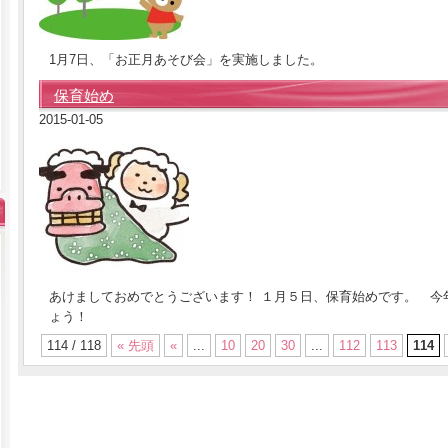
1月7日、「お正月あそび会」を実施しました。
保育始め
2015-01-05
あけましておめでとうございます！ １月５日、保育始めです。 今
ょう！
114 / 118
« 先頭
«
...
10
20
30
...
112
113
114