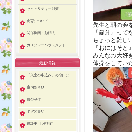
セキュリティー対策
食育について
先生と朝の会
『節分』って
関係機関・顧問先
ちょっと難し
カスタマーハラスメント
『おにはそと
みんなの大好
体操をしてい
最新情報
「入室の申込み」の窓口は！
室内あそび
夏の制作
七夕の集い
保護中: 七夕制作