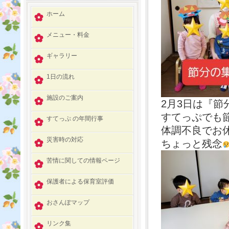
ホーム
メニュー・料金
ギャラリー
1日の流れ
施設のご案内
2月3日は『節
すてっぷでも
すてっぷ の年間行事
体調不良でお
災害時の対応
ちょっと残念
苦情に関しての情報ページ
保護者による保育室評価
おさんぽマップ
リンク集