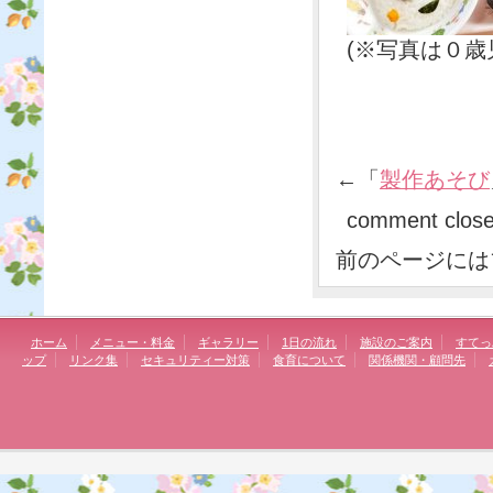
(※写真は０
←「
製作あそび
comment clos
前のページには
ホーム
メニュー・料金
ギャラリー
1日の流れ
施設のご案内
すてっ
ップ
リンク集
セキュリティー対策
食育について
関係機関・顧問先