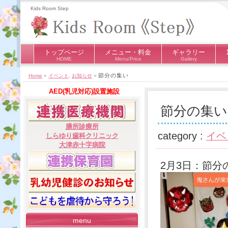
Kids Room Step
トップページ
メニュー・料金
ギャラリー
HOME
Menu/Price
Gallery
節分の集い
Home
»
イベント
,
お知らせ
»
AED(乳児対応)設置施設
節分の集い
膳所診療所
category :
イベ
しらゆり歯科クリニック
大津赤十字病院
2月3日：節分
menu