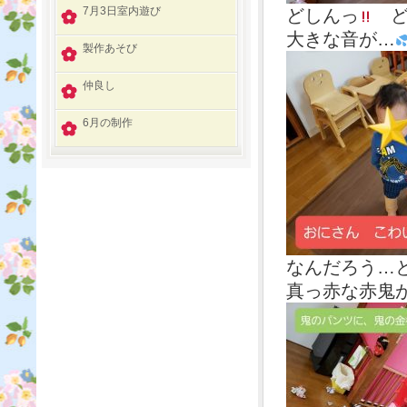
7月3日室内遊び
どしんっ
ど
大きな音が…
製作あそび
仲良し
6月の制作
なんだろう…
真っ赤な赤鬼