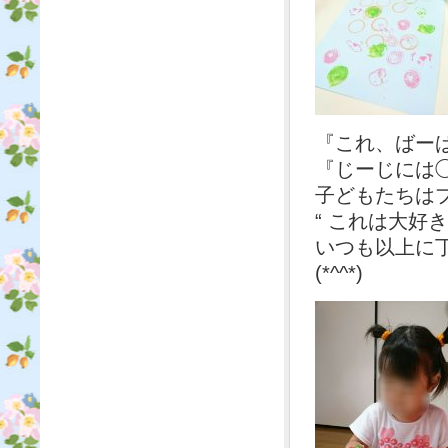
『これ、ばー
『じーじには
子どもたちは
“ これは大好
いつも以上に
(*^^*)