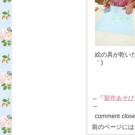
絵の具が乾いた
｀)
←「
製作あそび
→
comment clos
前のページには