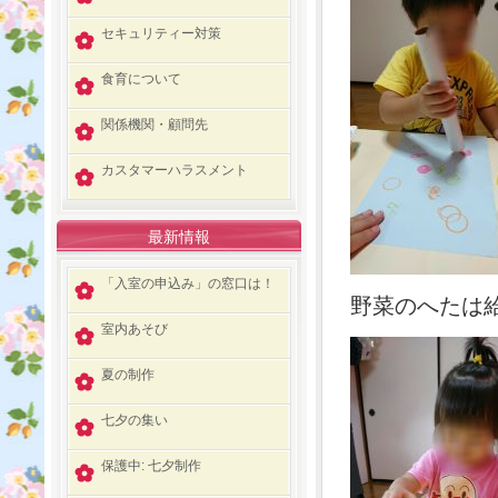
セキュリティー対策
食育について
関係機関・顧問先
カスタマーハラスメント
最新情報
「入室の申込み」の窓口は！
野菜のへたは
室内あそび
夏の制作
七夕の集い
保護中: 七夕制作