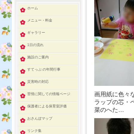
ホーム
メニュー・料金
ギャラリー
1日の流れ
施設のご案内
すてっぷ の年間行事
災害時の対応
画用紙に色々なも
苦情に関しての情報ページ
ラップの芯・
保護者による保育室評価
菜のへた…
おさんぽマップ
リンク集