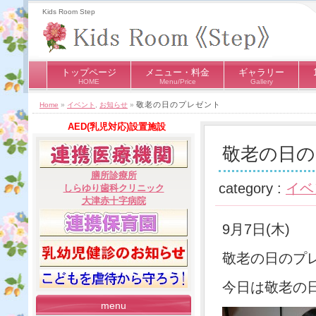
Kids Room Step
トップページ
メニュー・料金
ギャラリー
HOME
Menu/Price
Gallery
敬老の日のプレゼント
Home
»
イベント
,
お知らせ
»
AED(乳児対応)設置施設
敬老の日
膳所診療所
category :
イベ
しらゆり歯科クリニック
大津赤十字病院
9月7日(木)
敬老の日のプ
今日は敬老の
menu