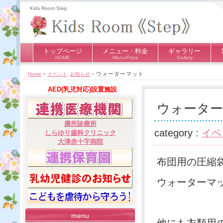
Kids Room Step
トップページ
メニュー・料金
ギャラリー
HOME
Menu/Price
Gallery
ウォーターマット
Home
»
イベント
,
お知らせ
»
AED(乳児対応)設置施設
ウォータ
膳所診療所
category :
イベ
しらゆり歯科クリニック
大津赤十字病院
布団用の圧縮
ウォーターマ
menu