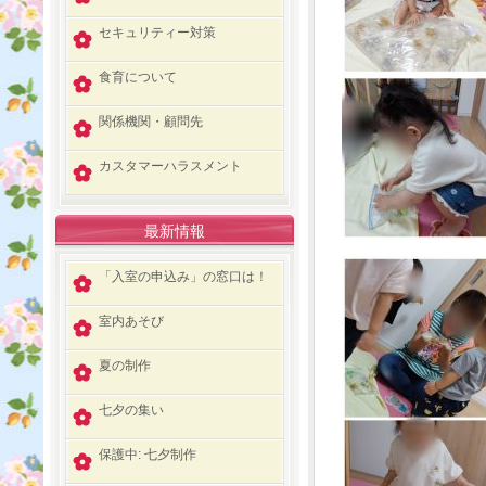
セキュリティー対策
食育について
関係機関・顧問先
カスタマーハラスメント
最新情報
「入室の申込み」の窓口は！
室内あそび
夏の制作
七夕の集い
保護中: 七夕制作