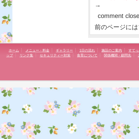
→
comment clos
前のページには
ホーム
メニュー・料金
ギャラリー
1日の流れ
施設のご案内
すてっ
ップ
リンク集
セキュリティー対策
食育について
関係機関・顧問先