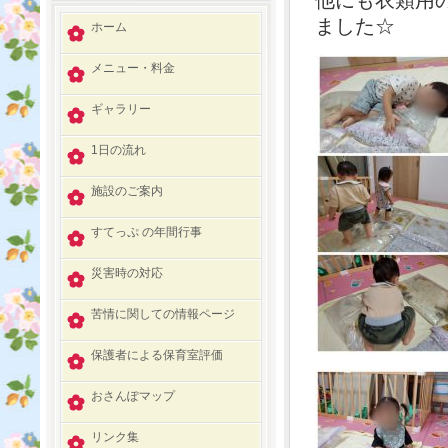
他にも衣類用
ました☆
ホーム
メニュー・料金
ギャラリー
1日の流れ
施設のご案内
すてっぷ の年間行事
災害時の対応
苦情に関しての情報ページ
保護者による保育室評価
おさんぽマップ
リンク集