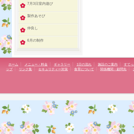
7月3日室内遊び
製作あそび
仲良し
6月の制作
ホーム
メニュー・料金
ギャラリー
1日の流れ
施設のご案内
すてっ
ップ
リンク集
セキュリティー対策
食育について
関係機関・顧問先