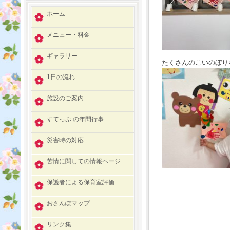
ホーム
メニュー・料金
ギャラリー
たくさんのこいのぼり
1日の流れ
施設のご案内
すてっぷ の年間行事
災害時の対応
苦情に関しての情報ページ
保護者による保育室評価
おさんぽマップ
リンク集