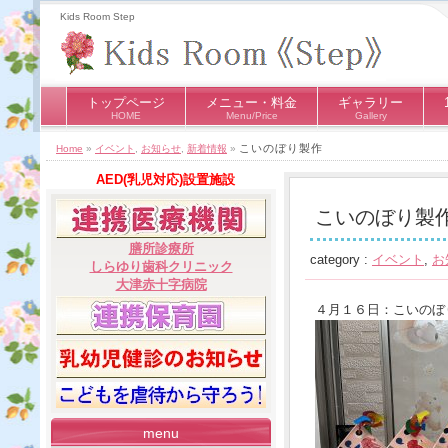
Kids Room Step
トップページ
メニュー・料金
ギャラリー
HOME
Menu/Price
Gallery
こいのぼり製作
Home
»
イベント
,
お知らせ
,
新着情報
»
AED(乳児対応)設置施設
こいのぼり製
膳所診療所
category :
イベント
,
お
しらゆり歯科クリニック
大津赤十字病院
４月１６日：こいのぼ
menu