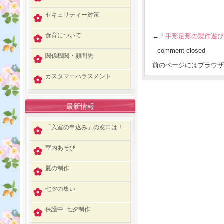
セキュリティー対策
食育について
←「
手形足形の製作遊び
comment closed
関係機関・顧問先
前のページにはブラウザ
カスタマーハラスメント
最新情報
「入室の申込み」の窓口は！
室内あそび
夏の制作
七夕の集い
保護中: 七夕制作