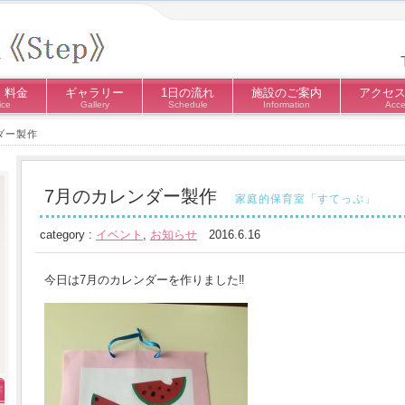
・料金
ギャラリー
1日の流れ
施設のご案内
アクセ
ice
Gallery
Schedule
Information
Acce
ダー製作
7月のカレンダー製作
家庭的保育室「すてっぷ」
category :
イベント
,
お知らせ
2016.6.16
今日は7月のカレンダーを作りました‼︎