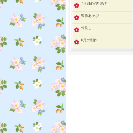
7月3日室内遊び
製作あそび
仲良し
6月の制作