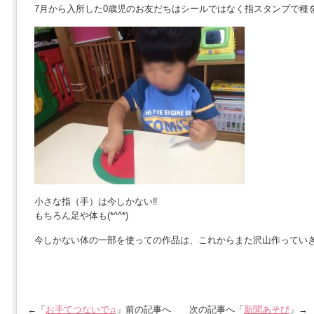
7月から入所した0歳児のお友だちはシールではなく指スタンプで種をつ
小さな指（手）は今しかない‼︎
もちろん足や体も(*^^*)
今しかない体の一部を使っての作品は、これからまた沢山作ってい
←「
お手てつないで♫
」前の記事へ 次の記事へ「
新聞あそび
」→