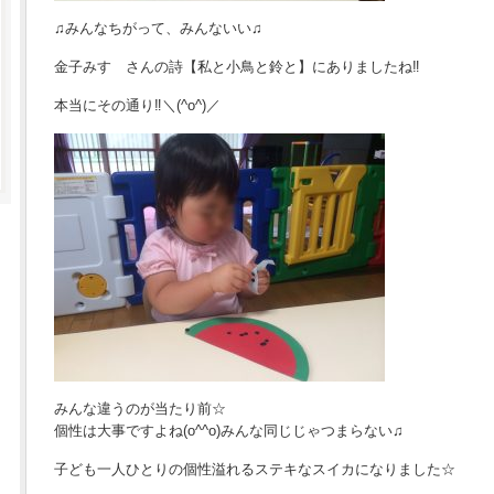
♫みんなちがって、みんないい♫
金子みすゞさんの詩【私と小鳥と鈴と】にありましたね‼︎
本当にその通り‼︎＼(^o^)／
みんな違うのが当たり前☆
個性は大事ですよね(o^^o)みんな同じじゃつまらない♫
子ども一人ひとりの個性溢れるステキなスイカになりました☆