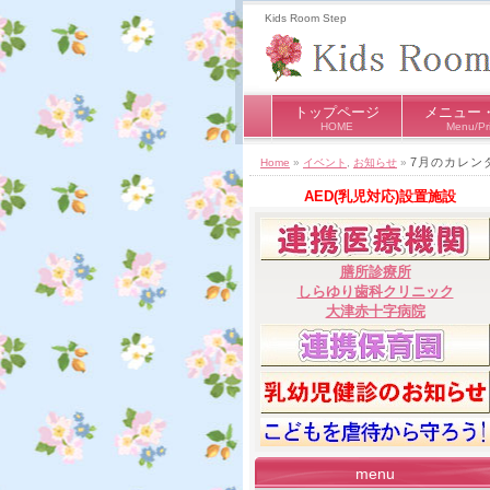
Kids Room Step
トップページ
メニュー
HOME
Menu/Pr
7月のカレン
Home
»
イベント
,
お知らせ
»
AED(乳児対応)設置施設
膳所診療所
しらゆり歯科クリニック
大津赤十字病院
menu