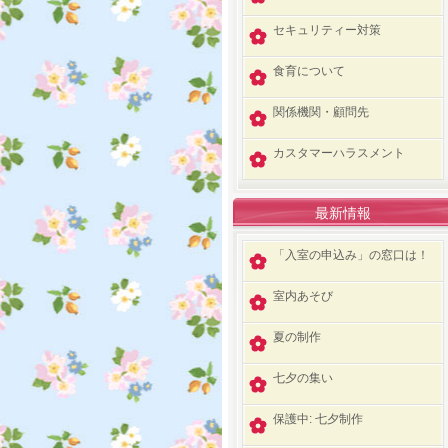
セキュリティー対策
食育について
関係機関・顧問先
カスタマーハラスメント
最新情報
「入室の申込み」の窓口は！
室内あそび
夏の制作
七夕の集い
保護中: 七夕制作