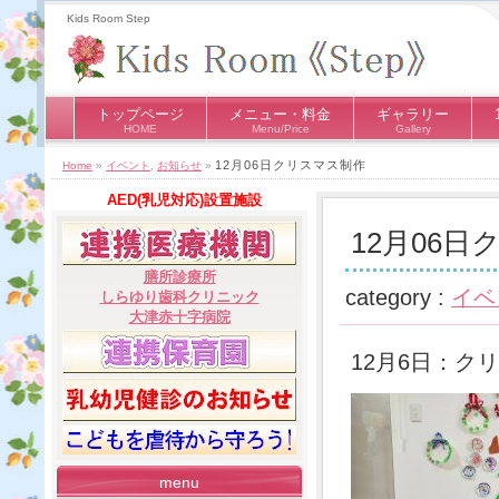
Kids Room Step
トップページ
メニュー・料金
ギャラリー
HOME
Menu/Price
Gallery
12月06日クリスマス制作
Home
»
イベント
,
お知らせ
»
AED(乳児対応)設置施設
12月06
膳所診療所
category :
イベ
しらゆり歯科クリニック
大津赤十字病院
12月6日：ク
menu