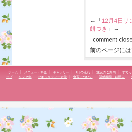
←「
12月4日
餅つき
」→
comment clos
前のページには
ホーム
メニュー・料金
ギャラリー
1日の流れ
施設のご案内
すてっ
ップ
リンク集
セキュリティー対策
食育について
関係機関・顧問先