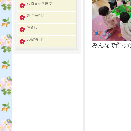
7月3日室内遊び
製作あそび
仲良し
6月の制作
みんなで作っ