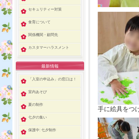
セキュリティー対策
食育について
関係機関・顧問先
カスタマーハラスメント
最新情報
「入室の申込み」の窓口は！
室内あそび
夏の制作
手に絵具をつ
七夕の集い
保護中: 七夕制作