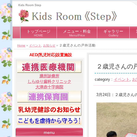
Kids Room Step
トップページ
メニュー・料金
ギャラリー
HOME
Menu/Price
Gallery
２歳児さんの戸外活動
Home
»
イベント
,
お知らせ
»
AED(乳児対応)設置施設
２歳児さんの
膳所診療所
category :
イベント
,
お
しらゆり歯科クリニック
大津赤十字病院
3月24日：２歳児さん
menu