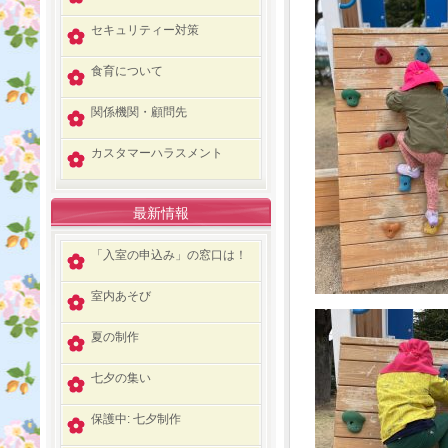
セキュリティー対策
食育について
関係機関・顧問先
カスタマーハラスメント
最新情報
「入室の申込み」の窓口は！
室内あそび
夏の制作
七夕の集い
保護中: 七夕制作