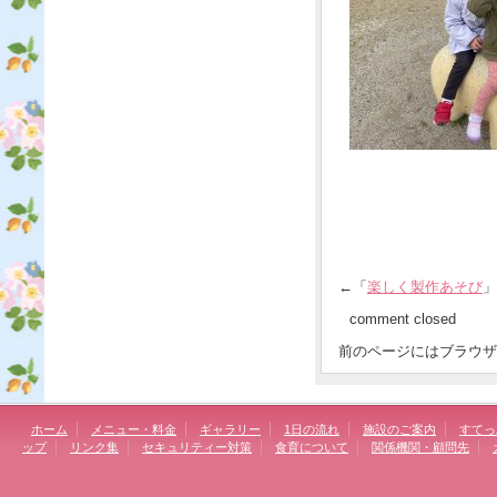
←「
楽しく製作あそび
comment closed
前のページにはブラウザ
ホーム
メニュー・料金
ギャラリー
1日の流れ
施設のご案内
すてっ
ップ
リンク集
セキュリティー対策
食育について
関係機関・顧問先