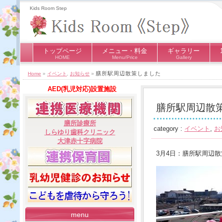
Kids Room Step
トップページ
メニュー・料金
ギャラリー
HOME
Menu/Price
Gallery
膳所駅周辺散策しました
Home
»
イベント
,
お知らせ
»
AED(乳児対応)設置施設
膳所駅周辺散
膳所診療所
category :
イベント
,
お
しらゆり歯科クリニック
大津赤十字病院
3月4日：膳所駅周辺
menu