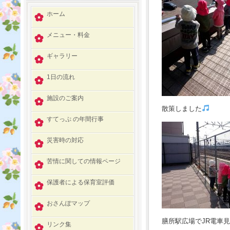
ホーム
メニュー・料金
ギャラリー
1日の流れ
施設のご案内
散策しました
すてっぷ の年間行事
災害時の対応
苦情に関しての情報ページ
保護者による保育室評価
おさんぽマップ
膳所駅広場でJR電車
リンク集