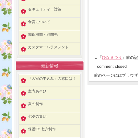
セキュリティー対策
食育について
関係機関・顧問先
カスタマーハラスメント
←「
ひなまつり
」前の
最新情報
comment closed
前のページにはブラウザ
「入室の申込み」の窓口は！
室内あそび
夏の制作
七夕の集い
保護中: 七夕制作