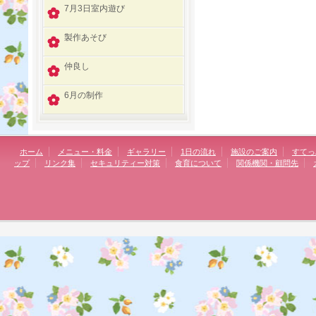
7月3日室内遊び
製作あそび
仲良し
6月の制作
ホーム
メニュー・料金
ギャラリー
1日の流れ
施設のご案内
すてっ
ップ
リンク集
セキュリティー対策
食育について
関係機関・顧問先