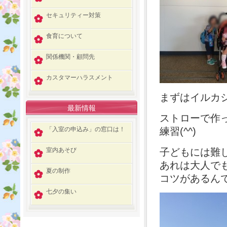
セキュリティー対策
食育について
関係機関・顧問先
カスタマーハラスメント
まずはイルカ
最新情報
ストローで作
「入室の申込み」の窓口は！
練習(^^)
室内あそび
子どもには難
あれは大人でも難
夏の制作
コツがあるんで
七夕の集い