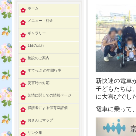
ホーム
メニュー・料金
ギャラリー
1日の流れ
施設のご案内
すてっぷ の年間行事
新快速の電車が
災害時の対応
子どもたちは
苦情に関しての情報ページ
に大喜びでした
保護者による保育室評価
電車に乗って
おさんぽマップ
リンク集