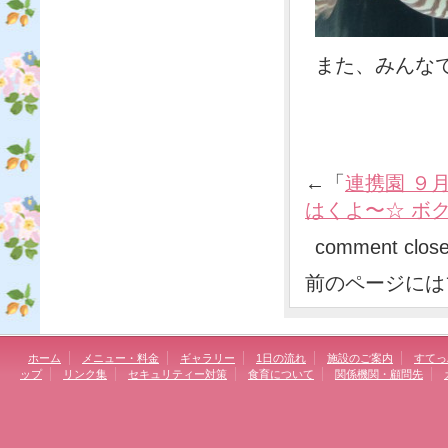
また、みんなで
←「
連携園 ９
はくよ〜☆ ボ
comment clos
前のページには
ホーム
メニュー・料金
ギャラリー
1日の流れ
施設のご案内
すてっ
ップ
リンク集
セキュリティー対策
食育について
関係機関・顧問先