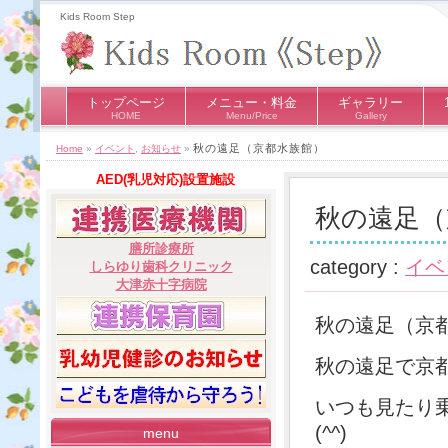
Kids Room Step
トップページ
メニュー・料金
ギャラリー
HOME
Menu/Price
Gallery
秋の遠足（京都水族館）
Home
»
イベント
,
お知らせ
»
AED(乳児対応)設置施設
秋の遠足（
膳所診療所
category :
イベ
しらゆり歯科クリニック
大津赤十字病院
秋の遠足（京都
秋の遠足で京都
いつも見たり
(^^)
menu