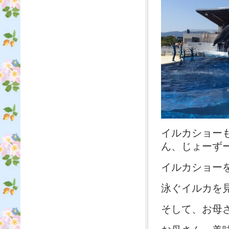
イルカショー
ん、じょーずー‼
イルカショー
泳ぐイルカを見
そして、お母