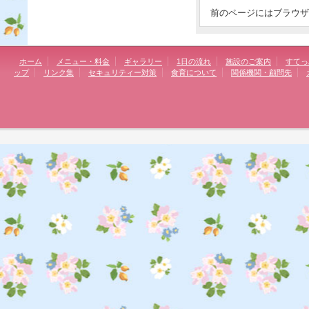
前のページにはブラウザ
ホーム
メニュー・料金
ギャラリー
1日の流れ
施設のご案内
すてっ
ップ
リンク集
セキュリティー対策
食育について
関係機関・顧問先