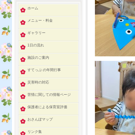
ホーム
メニュー・料金
ギャラリー
1日の流れ
施設のご案内
すてっぷ の年間行事
災害時の対応
苦情に関しての情報ページ
保護者による保育室評価
おさんぽマップ
リンク集