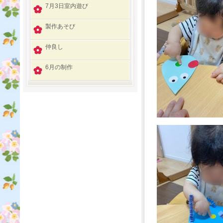
7月3日室内遊び
製作あそび
仲良し
6月の制作