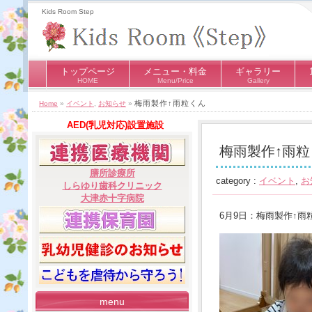
Kids Room Step
トップページ
メニュー・料金
ギャラリー
HOME
Menu/Price
Gallery
梅雨製作↑雨粒くん
Home
»
イベント
,
お知らせ
»
AED(乳児対応)設置施設
梅雨製作↑雨粒
膳所診療所
category :
イベント
,
お
しらゆり歯科クリニック
大津赤十字病院
6月9日：梅雨製作↑雨
menu