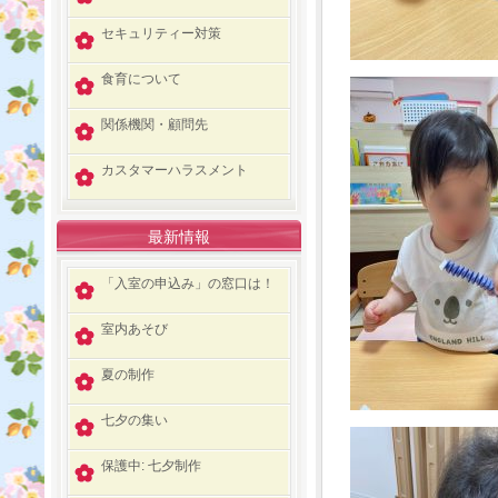
セキュリティー対策
食育について
関係機関・顧問先
カスタマーハラスメント
最新情報
「入室の申込み」の窓口は！
室内あそび
夏の制作
七夕の集い
保護中: 七夕制作