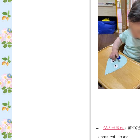
←「
父の日製作
」前の
comment closed