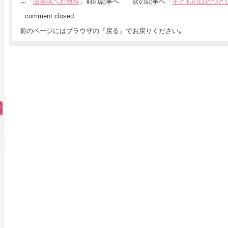
←「
由美浜へお散歩
」前の記事へ 次の記事へ「
子どもの日のつど
comment closed
前のページにはブラウザの『戻る』でお戻りください｡