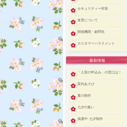
セキュリティー対策
食育について
関係機関・顧問先
カスタマーハラスメント
最新情報
「入室の申込み」の窓口は！
室内あそび
夏の制作
七夕の集い
保護中: 七夕制作