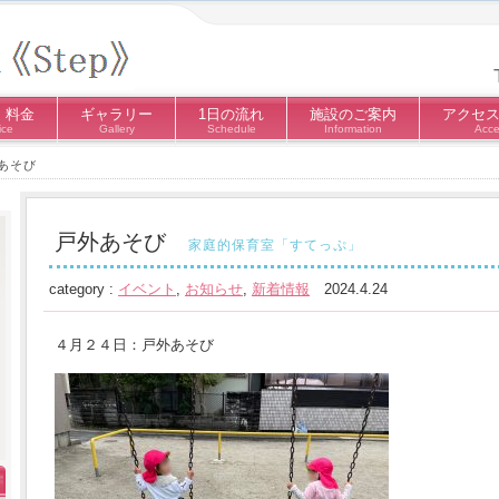
・料金
ギャラリー
1日の流れ
施設のご案内
アクセ
ice
Gallery
Schedule
Information
Acce
あそび
戸外あそび
家庭的保育室「すてっぷ」
category :
イベント
,
お知らせ
,
新着情報
2024.4.24
４月２４日：戸外あそび