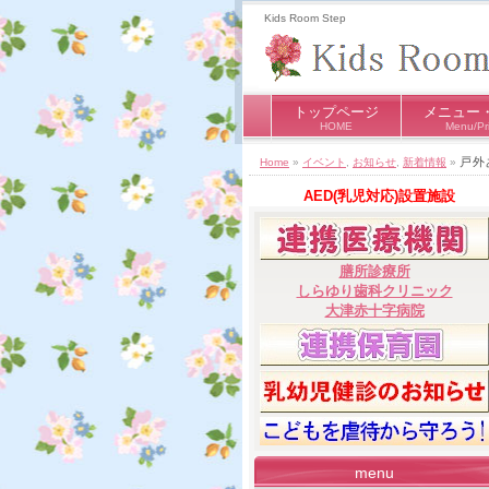
Kids Room Step
トップページ
メニュー
HOME
Menu/Pr
戸外
Home
»
イベント
,
お知らせ
,
新着情報
»
AED(乳児対応)設置施設
膳所診療所
しらゆり歯科クリニック
大津赤十字病院
menu