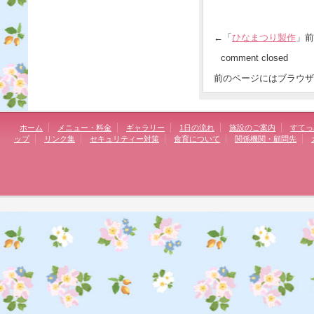
←「
ひなまつり製作
」
comment closed
前のページにはブラウザ
ホーム
メニュー・料金
ギャラリー
1日の流れ
施設のご案内
すてっ
ップ
リンク集
セキュリティー対策
食育について
関係機関・顧問先