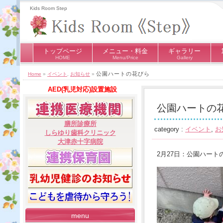
Kids Room Step
トップページ
メニュー・料金
ギャラリー
HOME
Menu/Price
Gallery
公園ハートの花びら
Home
»
イベント
,
お知らせ
»
AED(乳児対応)設置施設
公園ハートの
膳所診療所
category :
イベント
,
お
しらゆり歯科クリニック
大津赤十字病院
2月27日：公園ハート
menu