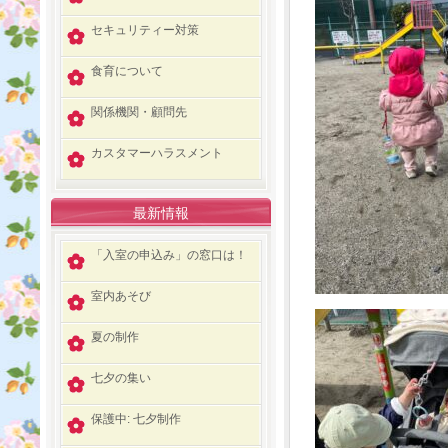
セキュリティー対策
食育について
関係機関・顧問先
カスタマーハラスメント
最新情報
「入室の申込み」の窓口は！
室内あそび
夏の制作
七夕の集い
保護中: 七夕制作