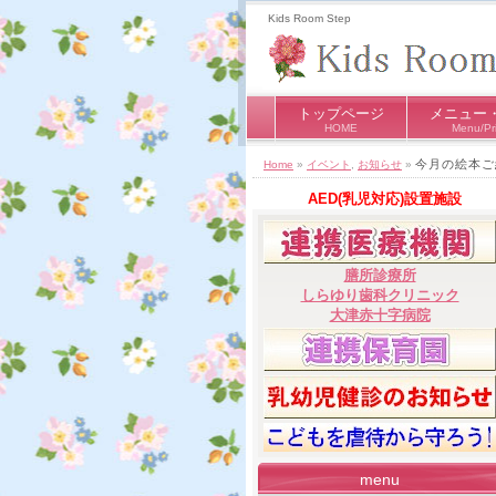
Kids Room Step
トップページ
メニュー
HOME
Menu/Pr
今月の絵本ご
Home
»
イベント
,
お知らせ
»
AED(乳児対応)設置施設
膳所診療所
しらゆり歯科クリニック
大津赤十字病院
menu