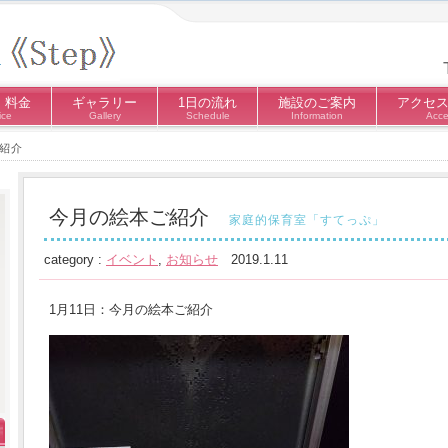
・料金
ギャラリー
1日の流れ
施設のご案内
アクセ
ice
Gallery
Schedule
Information
Acce
紹介
今月の絵本ご紹介
家庭的保育室「すてっぷ」
category :
イベント
,
お知らせ
2019.1.11
1月11日：今月の絵本ご紹介