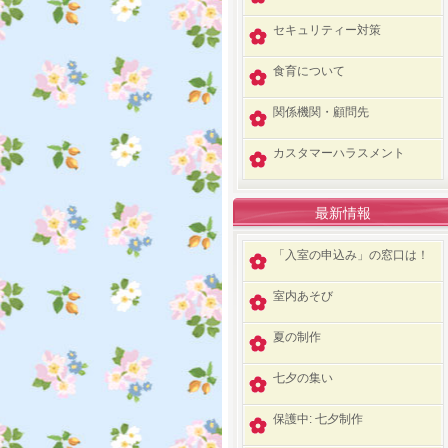
セキュリティー対策
食育について
関係機関・顧問先
カスタマーハラスメント
最新情報
「入室の申込み」の窓口は！
室内あそび
夏の制作
七夕の集い
保護中: 七夕制作