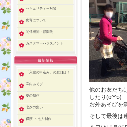
セキュリティー対策
食育について
関係機関・顧問先
カスタマーハラスメント
最新情報
「入室の申込み」の窓口は！
室内あそび
他のお友だち
夏の制作
したり(o^^o)
お外あそびを満
七夕の集い
そして最後は
保護中: 七夕制作