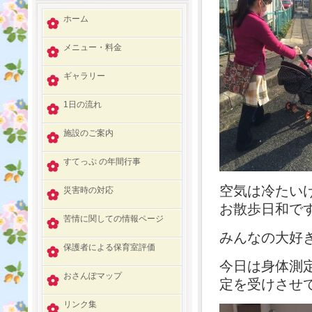
ホーム
メニュー・料金
ギャラリー
1日の流れ
施設のご案内
すてっぷ の年間行事
空気は冷たいけ
災害時の対応
お散歩日和で
苦情に関しての情報ページ
みんなの大好き
保護者による保育室評価
今日は身体測
おさんぽマップ
定を受けさせ
リンク集