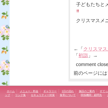
子どもたちと
クリスマスメ
←「
クリスマス
「
初詣
」→
comment clos
前のページには
ホーム
メニュー・料金
ギャラリー
1日の流れ
施設のご案内
すてっ
ップ
リンク集
セキュリティー対策
食育について
関係機関・顧問先