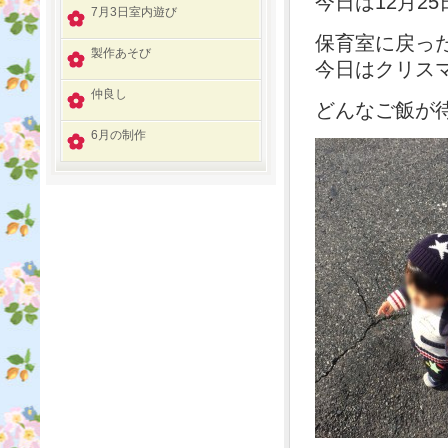
今日は12月25
7月3日室内遊び
保育室に戻っ
製作あそび
今日はクリス
仲良し
どんなご飯が待
6月の制作