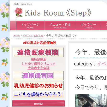
Kids Room Step
トップページ
メニュー・料金
ギャラリー
HOME
Menu/Price
Gallery
今年、最後のお散歩です
Home
»
イベント
,
お知らせ
»
AED(乳児対応)設置施設
今年、最後
膳所診療所
category :
イベ
しらゆり歯科クリニック
大津赤十字病院
今年、最後のお
今日で今年、最
menu