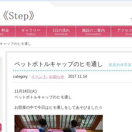
・料金
ギャラリー
1日の流れ
施設のご案内
アクセ
ice
Gallery
Schedule
Information
Acce
キャップのヒモ通し
ペットボトルキャップのヒモ通し
家庭的保育室
category :
イベント
,
お知らせ
2017.11.14
11月14日(火)
ペットボトルキャップのヒモ通し
お部屋の中で今日はヒモ通しをしてあそびました☆