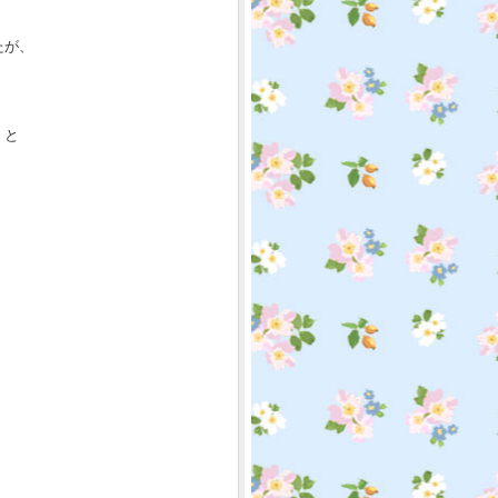
たが、
』と