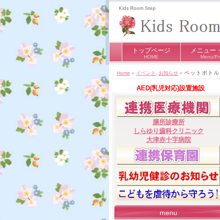
Kids Room Step
トップページ
メニュー
HOME
Menu/Pr
ペットボトル
Home
»
イベント
,
お知らせ
»
AED(乳児対応)設置施設
膳所診療所
しらゆり歯科クリニック
大津赤十字病院
menu