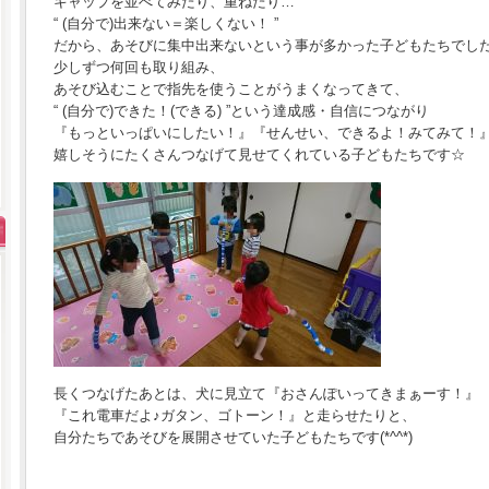
キャップを並べてみたり、重ねたり…
“ (自分で)出来ない＝楽しくない！ ”
だから、あそびに集中出来ないという事が多かった子どもたちでし
少しずつ何回も取り組み、
あそび込むことで指先を使うことがうまくなってきて、
“ (自分で)できた！(できる) ”という達成感・自信につながり
『もっといっぱいにしたい！』『せんせい、できるよ！みてみて！
嬉しそうにたくさんつなげて見せてくれている子どもたちです☆
長くつなげたあとは、犬に見立て『おさんぽいってきまぁーす！』
『これ電車だよ♪ガタン、ゴトーン！』と走らせたりと、
自分たちであそびを展開させていた子どもたちです(*^^*)