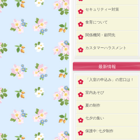
セキュリティー対策
食育について
関係機関・顧問先
カスタマーハラスメント
最新情報
「入室の申込み」の窓口は！
室内あそび
夏の制作
七夕の集い
保護中: 七夕制作