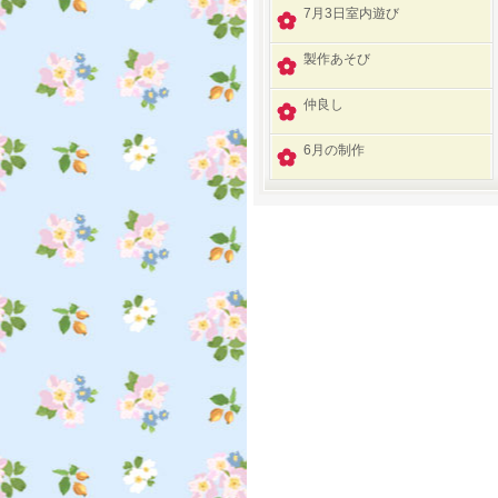
7月3日室内遊び
製作あそび
仲良し
6月の制作