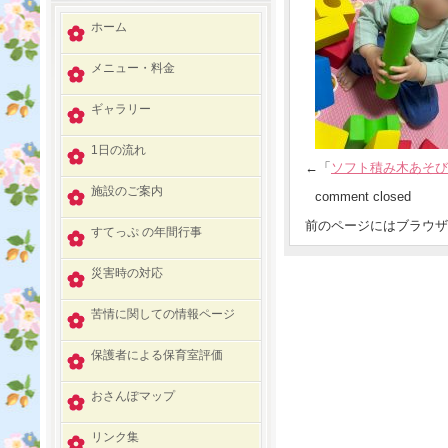
ホーム
メニュー・料金
ギャラリー
1日の流れ
←「
ソフト積み木あそび
施設のご案内
comment closed
前のページにはブラウザ
すてっぷ の年間行事
災害時の対応
苦情に関しての情報ページ
保護者による保育室評価
おさんぽマップ
リンク集