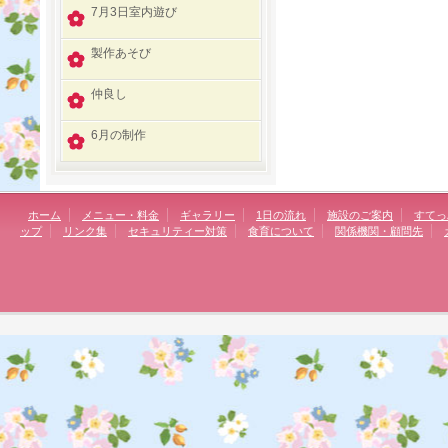
7月3日室内遊び
製作あそび
仲良し
6月の制作
ホーム
メニュー・料金
ギャラリー
1日の流れ
施設のご案内
すてっ
ップ
リンク集
セキュリティー対策
食育について
関係機関・顧問先