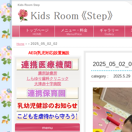
Kids Room Step
トップページ
メニュー・料金
ギャラリー
HOME
Menu/Price
Gallery
2025_05_02_02
Home
» »
AED(乳児対応)設置施設
2025_05_02_0
膳所診療所
category : 2025.5.29
しらゆり歯科クリニック
大津赤十字病院
menu