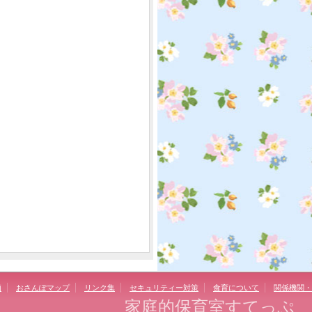
価
おさんぽマップ
リンク集
セキュリティー対策
食育について
関係機関・
家庭的保育室すてっぷ