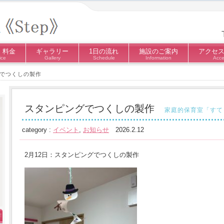
・料金
ギャラリー
1日の流れ
施設のご案内
アクセ
ice
Gallery
Schedule
Information
Acce
でつくしの製作
スタンピングでつくしの製作
家庭的保育室「すて
category :
イベント
,
お知らせ
2026.2.12
2月12日：スタンピングでつくしの製作