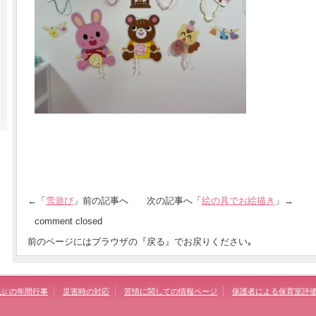
←「
雪遊び
」前の記事へ 次の記事へ「
絵の具でお絵描き
」→
comment closed
前のページにはブラウザの『戻る』でお戻りください｡
ぷ の年間行事
災害時の対応
苦情に関しての情報ページ
保護者による保育室評