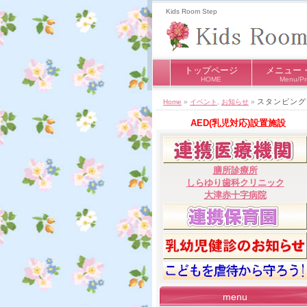
Kids Room Step
トップページ
メニュー
HOME
Menu/Pr
スタンピング
Home
»
イベント
,
お知らせ
»
AED(乳児対応)設置施設
膳所診療所
しらゆり歯科クリニック
大津赤十字病院
menu