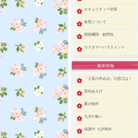
セキュリティー対策
食育について
関係機関・顧問先
カスタマーハラスメント
最新情報
「入室の申込み」の窓口は！
室内あそび
夏の制作
七夕の集い
保護中: 七夕制作