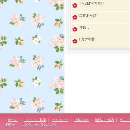
7月3日室内遊び
製作あそび
仲良し
6月の制作
ホーム
メニュー・料金
ギャラリー
1日の流れ
施設のご案内
すてっ
顧問先
カスタマーハラスメント