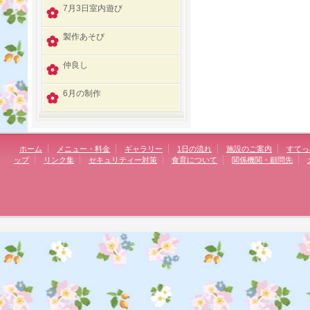
7月3日室内遊び
製作あそび
仲良し
6月の制作
ホーム
メニュー・料金
ギャラリー
1日の流れ
施設のご案内
すてっ
ップ
リンク集
セキュリティー対策
食育について
関係機関・顧問先