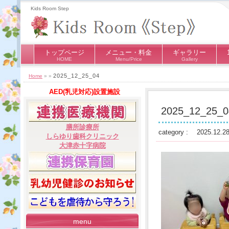
Kids Room Step
トップページ
メニュー・料金
ギャラリー
HOME
Menu/Price
Gallery
2025_12_25_04
Home
» »
AED(乳児対応)設置施設
2025_12_25_0
膳所診療所
category : 2025.12.2
しらゆり歯科クリニック
大津赤十字病院
menu