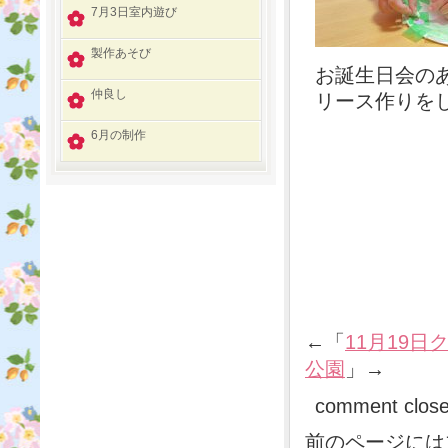
7月3日室内遊び
製作あそび
お誕生日会の
仲良し
リース作りを
6月の制作
←「
11月19
公園
」→
comment clos
前のページには