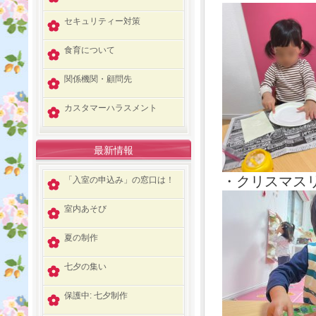
セキュリティー対策
食育について
関係機関・顧問先
カスタマーハラスメント
最新情報
・クリスマスリ
「入室の申込み」の窓口は！
室内あそび
夏の制作
七夕の集い
保護中: 七夕制作