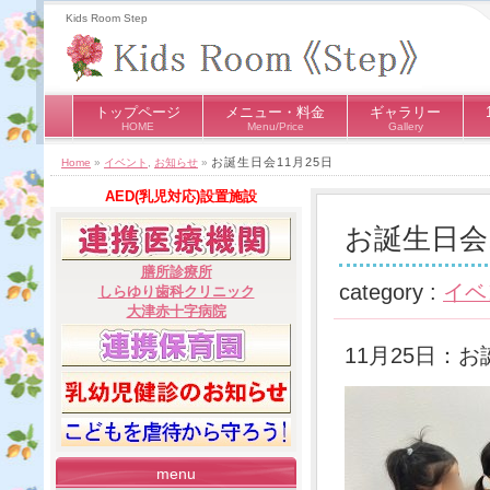
Kids Room Step
トップページ
メニュー・料金
ギャラリー
HOME
Menu/Price
Gallery
お誕生日会11月25日
Home
»
イベント
,
お知らせ
»
AED(乳児対応)設置施設
お誕生日会1
膳所診療所
category :
イベ
しらゆり歯科クリニック
大津赤十字病院
11月25日：
menu