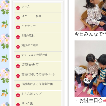
ホーム
メニュー・料金
ギャラリー
今日みんなで*
1日の流れ
施設のご案内
すてっぷ の年間行事
災害時の対応
苦情に関しての情報ページ
保護者による保育室評価
おさんぽマップ
・お誕生日会
リンク集