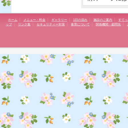
ホーム
メニュー・料金
ギャラリー
1日の流れ
施設のご案内
すてっ
ップ
リンク集
セキュリティー対策
食育について
関係機関・顧問先